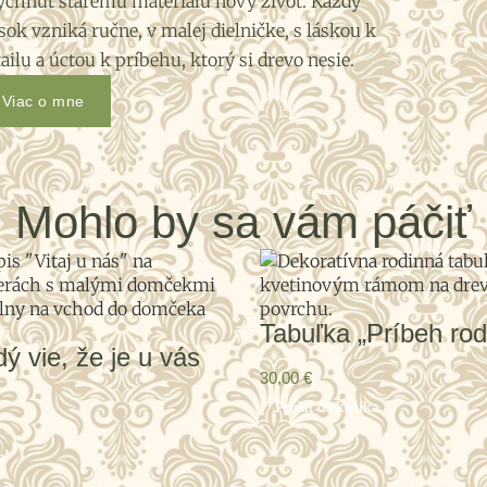
ýchnuť starému materiálu nový život. Každý
sok vzniká ručne, v malej dielničke, s láskou k
ailu a úctou k príbehu, ktorý si drevo nesie.
Viac o mne
Mohlo by sa vám páčiť
Tabuľka „Príbeh rod
ý vie, že je u vás
30,00
€
Pridať do košíka
a