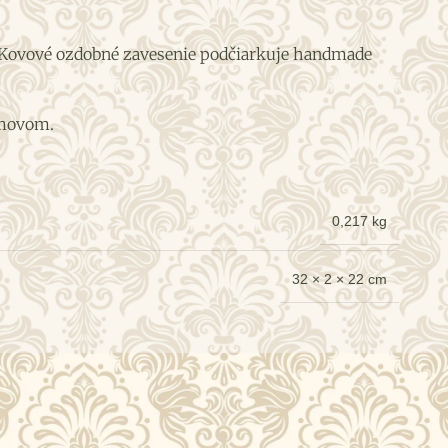
r. Kovové ozdobné zavesenie podčiarkuje handmade
omovom.
0,217 kg
32 × 2 × 22 cm