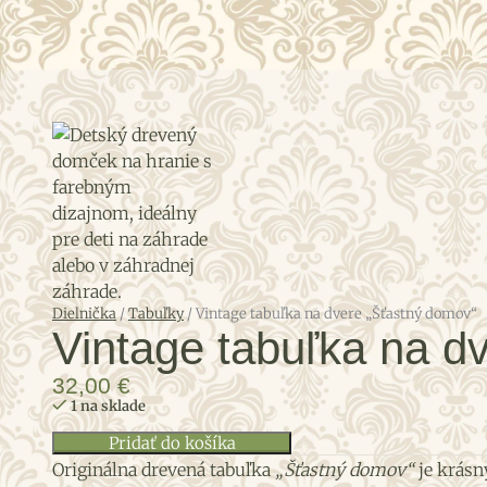
Dielnička
/
Tabuľky
/
Vintage tabuľka na dvere „Šťastný domov“
Vintage tabuľka na d
32,00
€
1 na sklade
Pridať do košíka
Originálna drevená tabuľka
„Šťastný domov“
je krásn