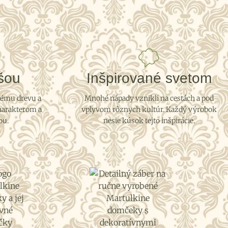
šou
Inšpirované svetom
rému drevu a
Mnohé nápady vznikli na cestách a pod
harakterom a
vplyvom rôznych kultúr. Každý výrobok
ou.
nesie kúsok tejto inšpirácie.