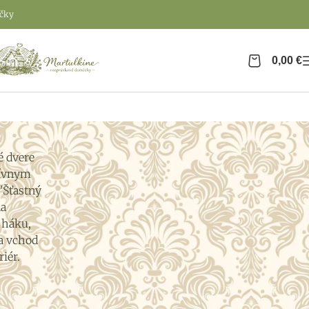
ičky
0,00
€