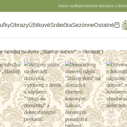
Ručne vyrábané drevené dekorácie z dieln
uľky
Obrazy
Úžitkové
Srdiečka
Sezónne
Ostatné