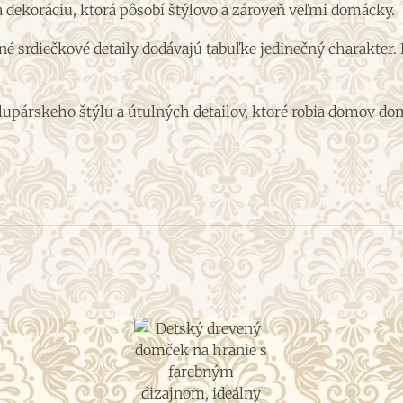
a dekoráciu, ktorá pôsobí štýlovo a zároveň veľmi domácky.
né srdiečkové detaily dodávajú tabuľke jedinečný charakte
alupárskeho štýlu a útulných detailov, ktoré robia domov d