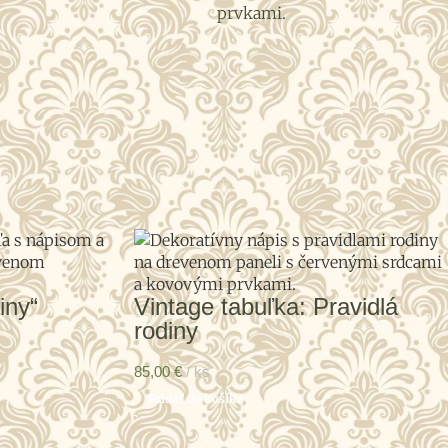
iny“
Vintage tabuľka: Pravidlá
rodiny
85,00
€
ks
Pridať do košíka