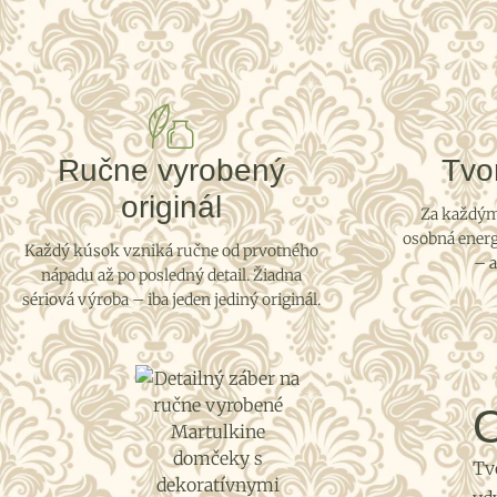
Ručne vyrobený
Tvo
originál
Za každým 
osobná energ
Každý kúsok vzniká ručne od prvotného
– a
nápadu až po posledný detail. Žiadna
sériová výroba – iba jeden jediný originál.
O
Tv