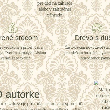
rené srdcom
Drevo s du
výrobkom je príbeh, čas a
Často dávam nový život sta
ia. Tvorím pomaly a s láskou
premieňam ho na kúsky s c
 verím, že je to cítiť.
prirodzenou patin
 autorke
orba z dreva je pre mňa cestou, ako spomaliť a