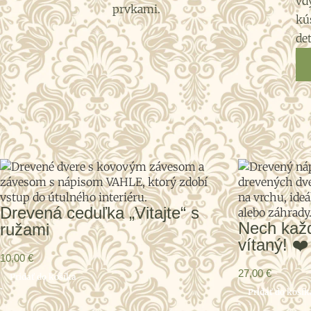
vd
kú
det
Drevená ceduľka „Vitajte“ s
Nech každ
ružami
vítaný! ❤️
10,00
€
27,00
€
Pridať do košíka
Pridať do košík