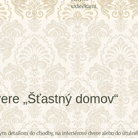
vere „Šťastný domov“
ym detailom do chodby, na interiérové dvere alebo do útuln